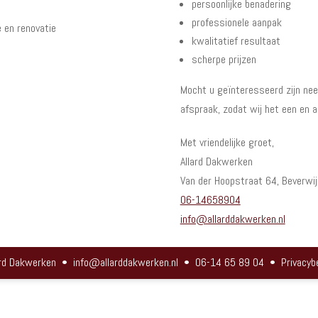
persoonlijke benadering
professionele aanpak
e en renovatie
kwalitatief resultaat
scherpe prijzen
Mocht u geïnteresseerd zijn n
afspraak, zodat wij het een en 
Met vriendelijke groet,
Allard Dakwerken
Van der Hoopstraat 64, Beverwij
06-14658904
info@allarddakwerken.nl
ard Dakwerken
•
info@allarddakwerken.nl
•
06-14 65 89 04
•
Privacyb