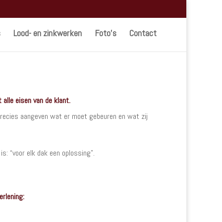
s
Lood- en zinkwerken
Foto’s
Contact
alle eisen van de klant.
precies aangeven wat er moet gebeuren en wat zij
s: “voor elk dak een oplossing”.
erlening: